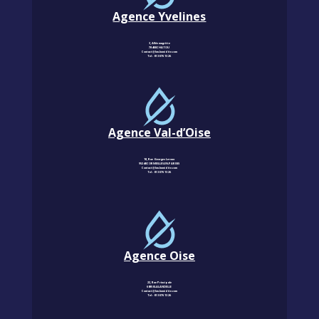
Agence Yvelines
3, Allée magritte
78400 CHATOU
Contact@km-humidite.com
Tel :
01 30 76 13 26
Agence Val-d’Oise
18, Rue Georges Leroux
95240 CORMEILLES-EN-PARISIS
Contact@km-humidite.com
Tel :
01 30 76 13 26
Agence Oise
22, Rue Principale
60850 LALANDELLE
Contact@km-humidite.com
Tel :
01 30 76 13 26