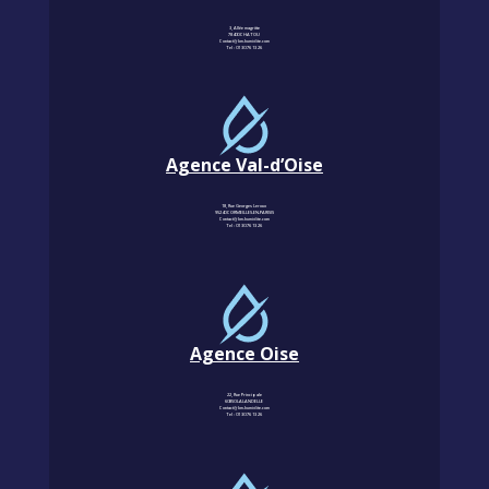
3, Allée magritte
78400 CHATOU
Contact@km-humidite.com
Tel :
01 30 76 13 26
Agence Val-d’Oise
18, Rue Georges Leroux
95240 CORMEILLES-EN-PARISIS
Contact@km-humidite.com
Tel :
01 30 76 13 26
Agence Oise
22, Rue Principale
60850 LALANDELLE
Contact@km-humidite.com
Tel :
01 30 76 13 26