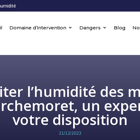
humidité
l
Domaine d’intervention
Dangers
Blog
No
iter l’humidité des 
rchemoret, un exper
votre disposition
21/12/2023