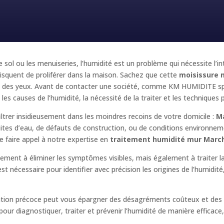
e sol ou les menuiseries, l’humidité est un problème qui nécessite l’i
squent de proliférer dans la maison. Sachez que cette
moisissure 
e et des yeux. Avant de contacter une société, comme KM HUMIDITE sp
les causes de l’humidité, la nécessité de la traiter et les techniques 
iltrer insidieusement dans les moindres recoins de votre domicile :
M
fuites d’eau, de défauts de construction, ou de conditions environnem
 faire appel à notre expertise en
traitement humidité mur Mar
ulement à éliminer les symptômes visibles, mais également à traiter 
t nécessaire pour identifier avec précision les origines de l’humidit
ention précoce peut vous épargner des désagréments coûteux et des 
r diagnostiquer, traiter et prévenir l’humidité de manière efficace, e