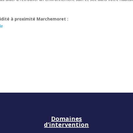
idité à proximité Marchemoret :
le
Domaines
d’intervention