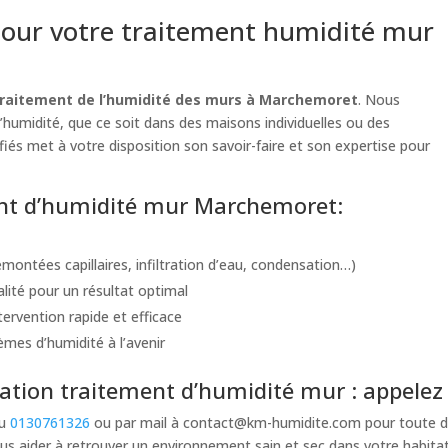
our votre traitement humidité mur
traitement de l’humidité des murs à Marchemoret
. Nous
’humidité, que ce soit dans des maisons individuelles ou des
iés met à votre disposition son savoir-faire et son expertise pour
ment d’humidité mur Marchemoret:
montées capillaires, infiltration d’eau, condensation…)
alité pour un résultat optimal
ervention rapide et efficace
èmes d’humidité à l’avenir
tion traitement d’humidité mur : appelez
au
0130761326
ou par mail à
contact@km-humidite.com
pour toute d
s aider à retrouver un environnement sain et sec dans votre habita