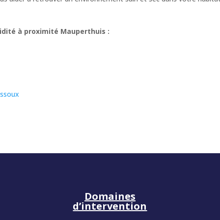
dité à proximité Mauperthuis :
ussoux
Domaines
d’intervention