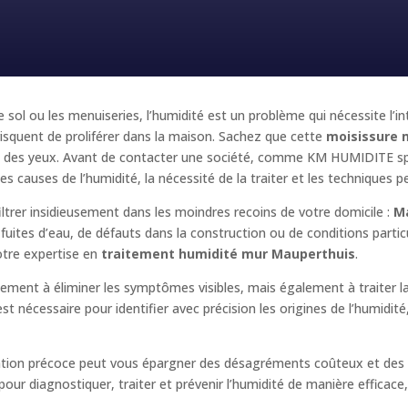
e sol ou les menuiseries, l’humidité est un problème qui nécessite l’i
squent de proliférer dans la maison. Sachez que cette
moisissure 
e et des yeux. Avant de contacter une société, comme KM HUMIDITE sp
es causes de l’humidité, la nécessité de la traiter et les techniques p
iltrer insidieusement dans les moindres recoins de votre domicile :
M
e fuites d’eau, de défauts dans la construction ou de conditions parti
otre expertise en
traitement humidité mur Mauperthuis
.
ulement à éliminer les symptômes visibles, mais également à traiter 
t nécessaire pour identifier avec précision les origines de l’humidit
ention précoce peut vous épargner des désagréments coûteux et des 
r diagnostiquer, traiter et prévenir l’humidité de manière efficace, e