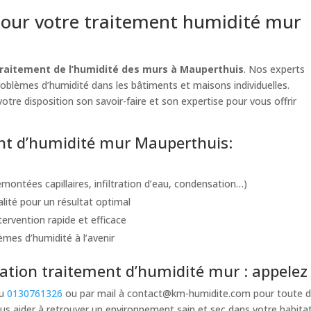
our votre traitement humidité mur
traitement de l’humidité des murs à Mauperthuis
. Nos experts
problèmes d’humidité dans les bâtiments et maisons individuelles.
otre disposition son savoir-faire et son expertise pour vous offrir
ment d’humidité mur Mauperthuis:
montées capillaires, infiltration d’eau, condensation…)
alité pour un résultat optimal
ervention rapide et efficace
èmes d’humidité à l’avenir
tion traitement d’humidité mur : appelez
au
0130761326
ou par mail à
contact@km-humidite.com
pour toute d
s aider à retrouver un environnement sain et sec dans votre habita