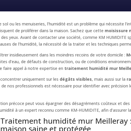
e sol ou les menuiseries, l’humidité est un problème qui nécessite l’i
squent de proliférer dans la maison. Sachez que cette
moisissure 
e et des yeux. Avant de contacter une société, comme KM HUMIDITE sp
auses de l’humidité, la nécessité de la traiter et les techniques perme
iltrer insidieusement dans les moindres recoins de votre domicile :
Me
fuites d’eau, de défauts de construction, ou de conditions environnem
 faire appel à notre expertise en
traitement humidité mur Meill
 concentrer uniquement sur les
dégâts visibles
, mais aussi sur la
r
 de nos professionnels est nécessaire pour identifier avec précision l
ention précoce peut vous épargner des désagréments coûteux et des
 l’humidité à un expert reconnu comme
KM-HUMIDITE
, afin d’assurer 
Traitement humidité mur Meilleray :
maison saine et protégée