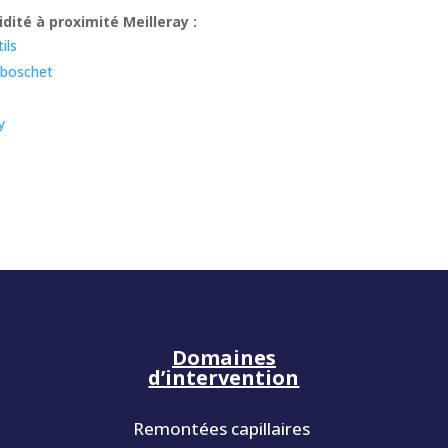
ité à proximité Meilleray :
ils
-boschet
y
Domaines
d’intervention
Remontées capillaires