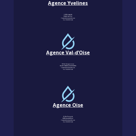
Agence Yvelines
3, Allée magritte
78400 CHATOU
Contact@km-humidite.com
Tel :
01 30 76 13 26
Agence Val-d’Oise
18, Rue Georges Leroux
95240 CORMEILLES-EN-PARISIS
Contact@km-humidite.com
Tel :
01 30 76 13 26
Agence Oise
22, Rue Principale
60850 LALANDELLE
Contact@km-humidite.com
Tel :
01 30 76 13 26