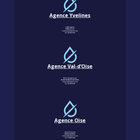
Agence Yvelines
3, Allée magritte
78400 CHATOU
Contact@km-humidite.com
Tel :
01 30 76 13 26
Agence Val-d’Oise
18, Rue Georges Leroux
95240 CORMEILLES-EN-PARISIS
Contact@km-humidite.com
Tel :
01 30 76 13 26
Agence Oise
22, Rue Principale
60850 LALANDELLE
Contact@km-humidite.com
Tel :
01 30 76 13 26