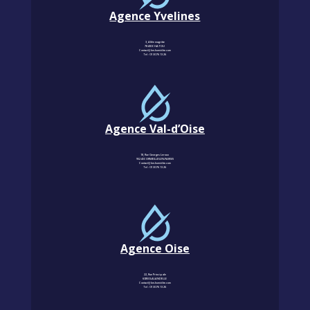
Agence Yvelines
3, Allée magritte
78400 CHATOU
Contact@km-humidite.com
Tel :
01 30 76 13 26
Agence Val-d’Oise
18, Rue Georges Leroux
95240 CORMEILLES-EN-PARISIS
Contact@km-humidite.com
Tel :
01 30 76 13 26
Agence Oise
22, Rue Principale
60850 LALANDELLE
Contact@km-humidite.com
Tel :
01 30 76 13 26