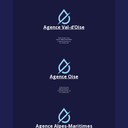
Agence Val-d’Oise
18, Rue Georges Leroux
95240 CORMEILLES-EN-PARISIS
Contact@km-humidite.com
Tel :
01 30 76 13 26
Agence Oise
22, Rue Principale
60850 LALANDELLE
Contact@km-humidite.com
Tel :
01 30 76 13 26
Agence Alpes-Maritimes