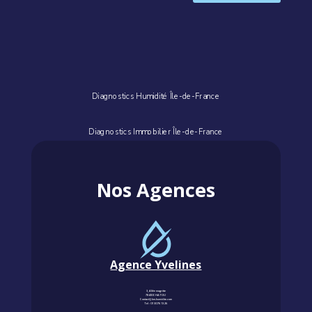
Diagnostics Humidité Île-de-France
Diagnostics Immobilier Île-de-France
Nos Agences
Agence Yvelines
3, Allée magritte
78400 CHATOU
Contact@km-humidite.com
Tel :
01 30 76 13 26