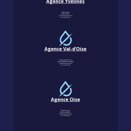
Agence Yvelines
3, Allée magritte
78400 CHATOU
Contact@km-humidite.com
Tel :
01 30 76 13 26
Agence Val-d’Oise
18, Rue Georges Leroux
95240 CORMEILLES-EN-PARISIS
Contact@km-humidite.com
Tel :
01 30 76 13 26
Agence Oise
22, Rue Principale
60850 LALANDELLE
Contact@km-humidite.com
Tel :
01 30 76 13 26