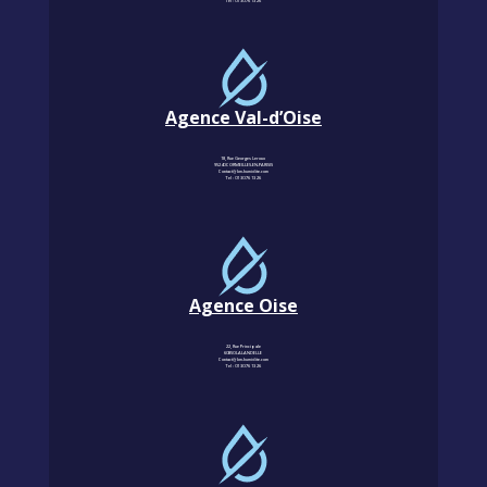
Tel :
01 30 76 13 26
Agence Val-d’Oise
18, Rue Georges Leroux
95240 CORMEILLES-EN-PARISIS
Contact@km-humidite.com
Tel :
01 30 76 13 26
Agence Oise
22, Rue Principale
60850 LALANDELLE
Contact@km-humidite.com
Tel :
01 30 76 13 26