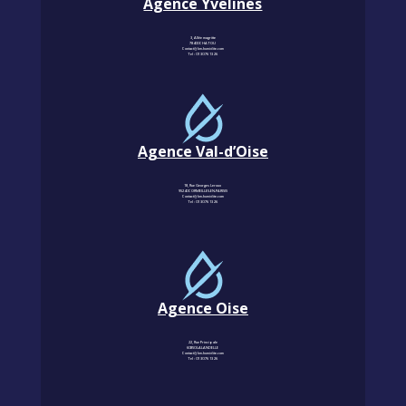
Agence Yvelines
3, Allée magritte
78400 CHATOU
Contact@km-humidite.com
Tel :
01 30 76 13 26
Agence Val-d’Oise
18, Rue Georges Leroux
95240 CORMEILLES-EN-PARISIS
Contact@km-humidite.com
Tel :
01 30 76 13 26
Agence Oise
22, Rue Principale
60850 LALANDELLE
Contact@km-humidite.com
Tel :
01 30 76 13 26