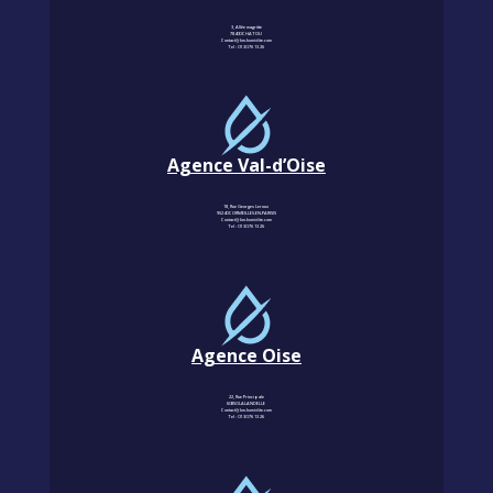
3, Allée magritte
78400 CHATOU
Contact@km-humidite.com
Tel :
01 30 76 13 26
Agence Val-d’Oise
18, Rue Georges Leroux
95240 CORMEILLES-EN-PARISIS
Contact@km-humidite.com
Tel :
01 30 76 13 26
Agence Oise
22, Rue Principale
60850 LALANDELLE
Contact@km-humidite.com
Tel :
01 30 76 13 26