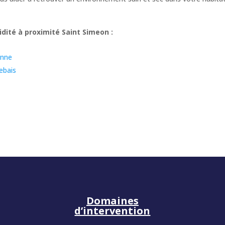
dité à proximité Saint Simeon :
anne
ebais
e
Domaines
d’intervention