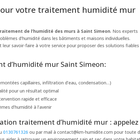
our votre traitement humidité mur
raitement de l’humidité des murs à Saint Simeon
. Nos experts
problèmes d’humidité dans les bâtiments et maisons individuelles.
 leur savoir-faire à votre service pour proposer des solutions fiables
ent d’humidité mur Saint Simeon:
montées capillaires, infiltration d’eau, condensation…)
alité pour un résultat optimal
ervention rapide et efficace
èmes d’humidité à l’avenir
tion traitement d’humidité mur : appelez 
au
0130761326
ou par mail à
contact@km-humidite.com
pour toute d
s aider à retrouver un environnement sain et sec dans votre habita