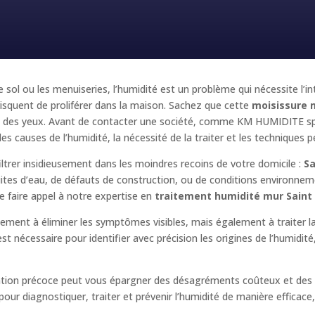
e sol ou les menuiseries, l’humidité est un problème qui nécessite l’i
squent de proliférer dans la maison. Sachez que cette
moisissure 
e et des yeux. Avant de contacter une société, comme KM HUMIDITE sp
les causes de l’humidité, la nécessité de la traiter et les techniques p
iltrer insidieusement dans les moindres recoins de votre domicile :
S
fuites d’eau, de défauts de construction, ou de conditions environnem
 faire appel à notre expertise en
traitement humidité mur Saint
ulement à éliminer les symptômes visibles, mais également à traiter 
t nécessaire pour identifier avec précision les origines de l’humidit
ention précoce peut vous épargner des désagréments coûteux et des 
r diagnostiquer, traiter et prévenir l’humidité de manière efficace, e