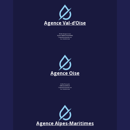
Agence Val-d’Oise
18, Rue Georges Leroux
95240 CORMEILLES-EN-PARISIS
Contact@km-humidite.com
Tel :
01 30 76 13 26
Agence Oise
22, Rue Principale
60850 LALANDELLE
Contact@km-humidite.com
Tel :
01 30 76 13 26
Agence Alpes-Maritimes