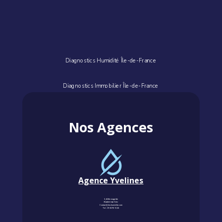
Diagnostics Humidité Île-de-France
Diagnostics Immobilier Île-de-France
Nos Agences
Agence Yvelines
3, Allée magritte
78400 CHATOU
Contact@km-humidite.com
Tel :
01 30 76 13 26