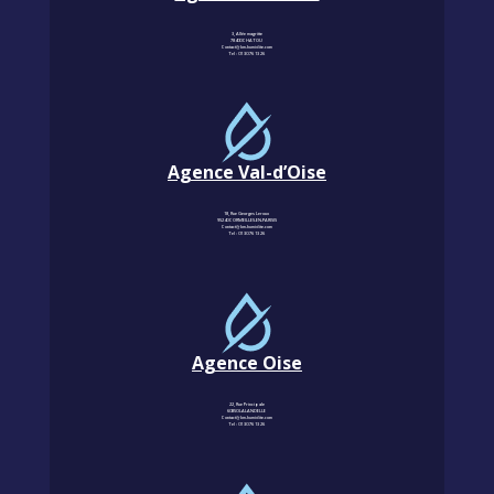
3, Allée magritte
78400 CHATOU
Contact@km-humidite.com
Tel :
01 30 76 13 26
Agence Val-d’Oise
18, Rue Georges Leroux
95240 CORMEILLES-EN-PARISIS
Contact@km-humidite.com
Tel :
01 30 76 13 26
Agence Oise
22, Rue Principale
60850 LALANDELLE
Contact@km-humidite.com
Tel :
01 30 76 13 26