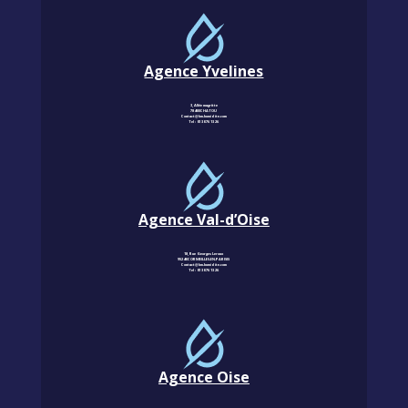
Agence Yvelines
3, Allée magritte
78400 CHATOU
Contact@km-humidite.com
Tel :
01 30 76 13 26
Agence Val-d’Oise
18, Rue Georges Leroux
95240 CORMEILLES-EN-PARISIS
Contact@km-humidite.com
Tel :
01 30 76 13 26
Agence Oise