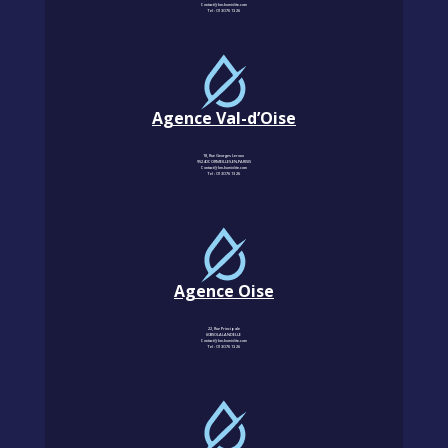
Contact@km-humidite.com
Tel :
01 30 76 13 26
Agence Val-d’Oise
18, Rue Georges Leroux
95240 CORMEILLES-EN-PARISIS
Contact@km-humidite.com
Tel :
01 30 76 13 26
Agence Oise
22, Rue Principale
60850 LALANDELLE
Contact@km-humidite.com
Tel :
01 30 76 13 26