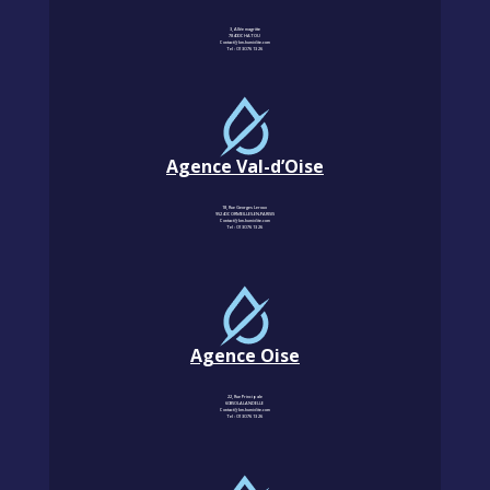
3, Allée magritte
78400 CHATOU
Contact@km-humidite.com
Tel :
01 30 76 13 26
Agence Val-d’Oise
18, Rue Georges Leroux
95240 CORMEILLES-EN-PARISIS
Contact@km-humidite.com
Tel :
01 30 76 13 26
Agence Oise
22, Rue Principale
60850 LALANDELLE
Contact@km-humidite.com
Tel :
01 30 76 13 26