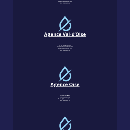
Contact@km-humidite.com
Tel :
01 30 76 13 26
Agence Val-d’Oise
18, Rue Georges Leroux
95240 CORMEILLES-EN-PARISIS
Contact@km-humidite.com
Tel :
01 30 76 13 26
Agence Oise
22, Rue Principale
60850 LALANDELLE
Contact@km-humidite.com
Tel :
01 30 76 13 26