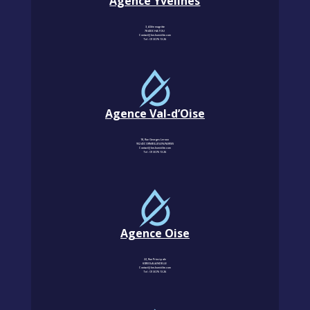
Agence Yvelines
3, Allée magritte
78400 CHATOU
Contact@km-humidite.com
Tel :
01 30 76 13 26
Agence Val-d’Oise
18, Rue Georges Leroux
95240 CORMEILLES-EN-PARISIS
Contact@km-humidite.com
Tel :
01 30 76 13 26
Agence Oise
22, Rue Principale
60850 LALANDELLE
Contact@km-humidite.com
Tel :
01 30 76 13 26