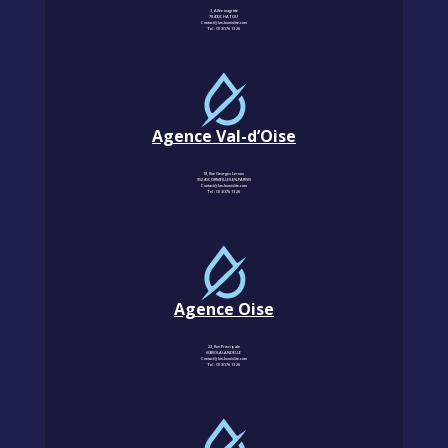
3, Allée magritte
78400 CHATOU
Contact@km-humidite.com
Tel :
01 30 76 13 26
Agence Val-d’Oise
18, Rue Georges Leroux
95240 CORMEILLES-EN-PARISIS
Contact@km-humidite.com
Tel :
01 30 76 13 26
Agence Oise
22, Rue Principale
60850 LALANDELLE
Contact@km-humidite.com
Tel :
01 30 76 13 26