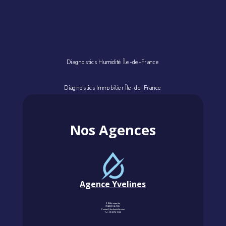
Diagnostics Humidité Île-de-France
Diagnostics Immobilier Île-de-France
Nos Agences
Agence Yvelines
3, Allée magritte
78400 CHATOU
Contact@km-humidite.com
Tel :
01 30 76 13 26