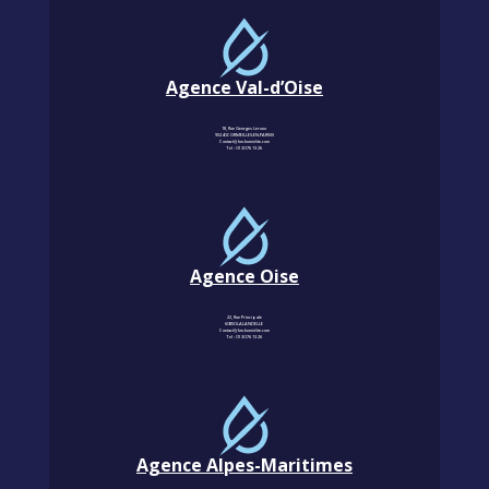
Agence Val-d’Oise
18, Rue Georges Leroux
95240 CORMEILLES-EN-PARISIS
Contact@km-humidite.com
Tel :
01 30 76 13 26
Agence Oise
22, Rue Principale
60850 LALANDELLE
Contact@km-humidite.com
Tel :
01 30 76 13 26
Agence Alpes-Maritimes