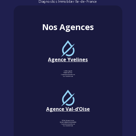
Diagnostics Immobilier Île-de-France
Nos Agences
Agence Yvelines
3, Allée magritte
78400 CHATOU
Contact@km-humidite.com
Tel :
01 30 76 13 26
Agence Val-d’Oise
18, Rue Georges Leroux
95240 CORMEILLES-EN-PARISIS
Contact@km-humidite.com
Tel :
01 30 76 13 26