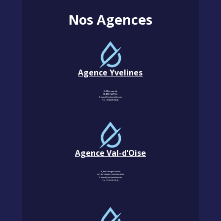
Nos Agences
Agence Yvelines
3, Allée magritte
78400 CHATOU
Contact@km-humidite.com
Tel :
01 30 76 13 26
Agence Val-d’Oise
18, Rue Georges Leroux
95240 CORMEILLES-EN-PARISIS
Contact@km-humidite.com
Tel :
01 30 76 13 26