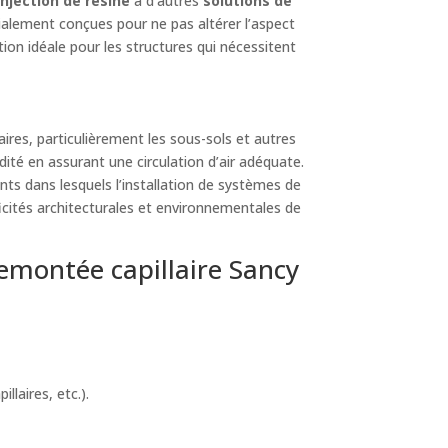
injection de résine
à d’autres
solutions de
ialement conçues pour ne pas altérer l’aspect
ion idéale pour les structures qui nécessitent
res, particulièrement les sous-sols et autres
dité en assurant une circulation d’air adéquate.
ts dans lesquels l’installation de systèmes de
icités architecturales et environnementales de
emontée capillaire Sancy
laires, etc.).