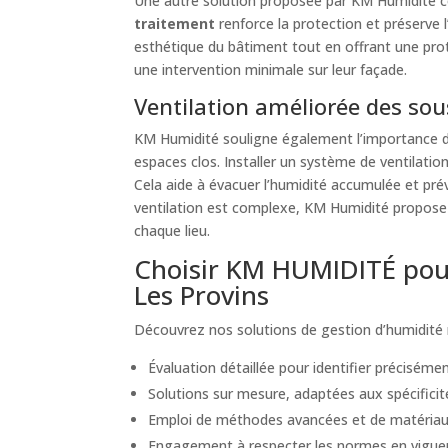
Une autre solution proposée par KM Humidité con
traitement
renforce la protection et préserve l
esthétique du bâtiment tout en offrant une prote
une intervention minimale sur leur façade.
Ventilation améliorée des sous
KM Humidité souligne également l’importance d’u
espaces clos. Installer un système de ventilatio
Cela aide à évacuer l’humidité accumulée et pré
ventilation est complexe, KM Humidité propose d
chaque lieu.
Choisir KM HUMIDITÉ pour
Les Provins
Découvrez nos solutions de gestion d’humidité 
Évaluation détaillée pour identifier précisément
Solutions sur mesure, adaptées aux spécificité
Emploi de méthodes avancées et de matériaux
Engagement à respecter les normes en vigueur e