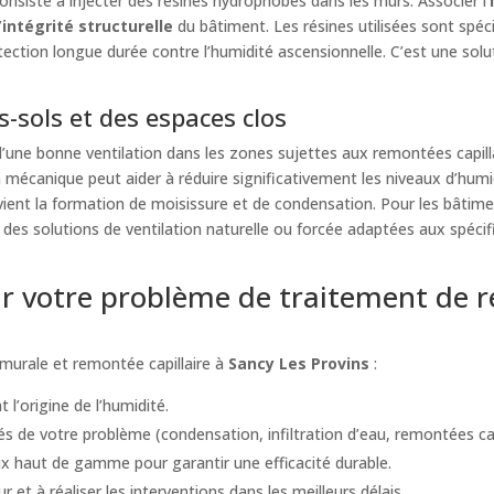
siste à injecter des résines hydrophobes dans les murs. Associer l’
’
intégrité structurelle
du bâtiment. Les résines utilisées sont spéc
ction longue durée contre l’humidité ascensionnelle. C’est une solut
-sols et des espaces clos
ne bonne ventilation dans les zones sujettes aux remontées capillai
n mécanique peut aider à réduire significativement les niveaux d’humi
vient la formation de moisissure et de condensation. Pour les bâtimen
es solutions de ventilation naturelle ou forcée adaptées aux spécif
 votre problème de traitement de r
murale et remontée capillaire à
Sancy Les Provins
:
 l’origine de l’humidité.
s de votre problème (condensation, infiltration d’eau, remontées capil
 haut de gamme pour garantir une efficacité durable.
t à réaliser les interventions dans les meilleurs délais.