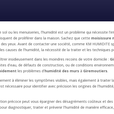
e sol ou les menuiseries, l’humidité est un problème qui nécessite l’i
squent de proliférer dans la maison. Sachez que cette
moisissure 
e et des yeux. Avant de contacter une société, comme KM HUMIDITE sp
les causes de l’humidité, la nécessité de la traiter et les techniques p
iltrer insidieusement dans les moindres recoins de votre domicile :
G
uites d’eau, de défauts de construction, ou de conditions environnementa
apidement
les problèmes d’
humidité des murs
à
Giremoutiers
.
ulement à éliminer les symptômes visibles, mais également à traiter 
t nécessaire pour identifier avec précision les origines de l’humidit
ention précoce peut vous épargner des désagréments coûteux et des 
r diagnostiquer, traiter et prévenir l’humidité de manière efficace, e