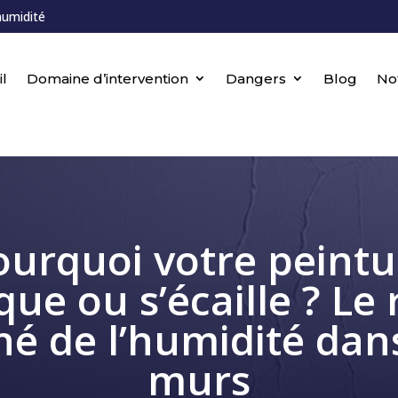
humidité
l
Domaine d’intervention
Dangers
Blog
No
ourquoi votre peintu
que ou s’écaille ? Le 
hé de l’humidité dans
murs