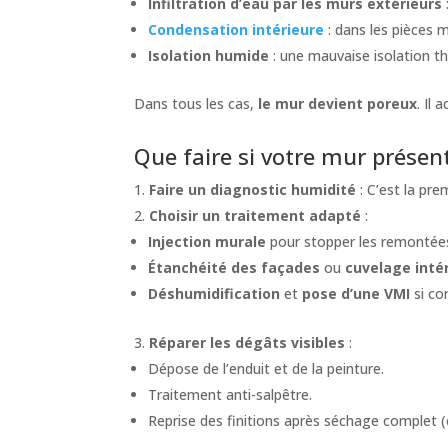
Infiltration d’eau par les murs extérieurs
Condensation intérieure
: dans les pièces m
Isolation humide
: une mauvaise isolation t
Dans tous les cas,
le mur devient poreux
. Il
Que faire si votre mur présent
Faire un diagnostic humidité
: C’est la pr
Choisir un traitement adapté
:
Injection murale
pour stopper les remontées 
Étanchéité des façades
ou
cuvelage inté
Déshumidification
et
pose d’une VMI
si co
Réparer les dégâts visibles
:
Dépose de l’enduit et de la peinture.
Traitement anti-salpêtre.
Reprise des finitions après séchage complet (e