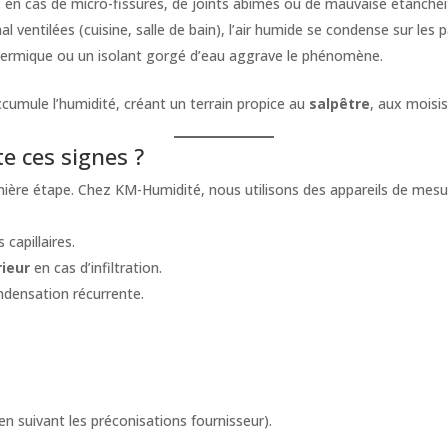
: en cas de micro-fissures, de joints abîmés ou de mauvaise étanchéi
al ventilées (cuisine, salle de bain), l’air humide se condense sur les p
hermique ou un isolant gorgé d’eau aggrave le phénomène.
 accumule l’humidité, créant un terrain propice au
salpêtre
, aux moisi
e ces signes ?
emière étape. Chez KM-Humidité, nous utilisons des appareils de mesu
capillaires.
rieur
en cas d’infiltration.
ndensation récurrente.
n suivant les préconisations fournisseur).