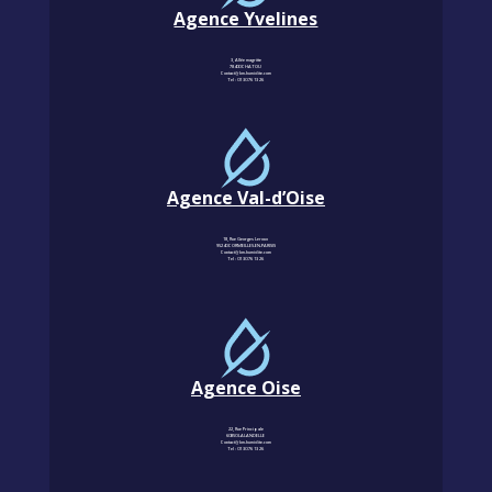
Agence Yvelines
3, Allée magritte
78400 CHATOU
Contact@km-humidite.com
Tel :
01 30 76 13 26
Agence Val-d’Oise
18, Rue Georges Leroux
95240 CORMEILLES-EN-PARISIS
Contact@km-humidite.com
Tel :
01 30 76 13 26
Agence Oise
22, Rue Principale
60850 LALANDELLE
Contact@km-humidite.com
Tel :
01 30 76 13 26