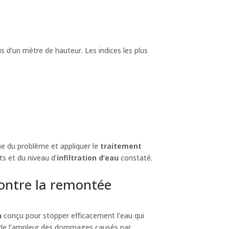
us d’un mètre de hauteur. Les indices les plus
ine du problème et appliquer le
traitement
s et du niveau d’
infiltration d’eau
constaté.
contre la remontée
n
conçu pour stopper efficacement l’eau qui
a de l’ampleur des dommages causés par