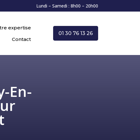
Lundi – Samedi : 8h00 – 20h00
tre expertise
01 30 76 13 26
Contact
y-En-
our
t