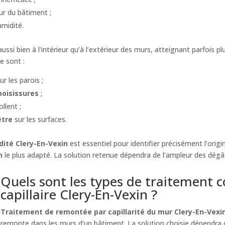
r du bâtiment ;
umidité.
ssi bien à l’intérieur qu’à l’extérieur des murs, atteignant parfois pl
e sont :
ur les parois ;
moisissures
;
llent ;
être
sur les surfaces.
dité Clery-En-Vexin
est essentiel pour identifier précisément l’orig
n
le plus adapté. La solution retenue dépendra de l’ampleur des dégât
Quels sont les types de traitement 
capillaire Clery-En-Vexin ?
Traitement de remontée par capillarité du mur Clery-En-Vexi
remonte dans les murs d’un bâtiment. La solution choisie dépendr