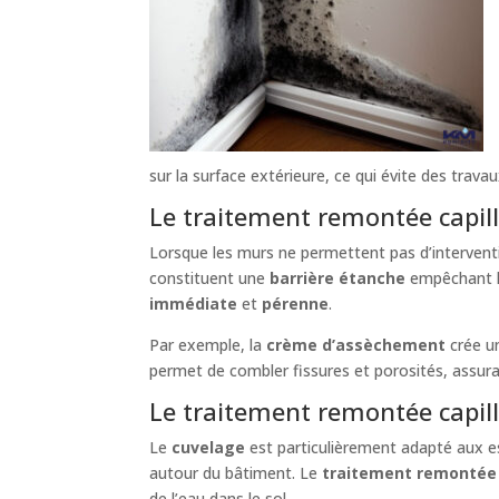
sur la surface extérieure, ce qui évite des trava
Le traitement remontée capill
Lorsque les murs ne permettent pas d’intervent
constituent une
barrière étanche
empêchant l
immédiate
et
pérenne
.
Par exemple, la
crème d’assèchement
crée un
permet de combler fissures et porosités, assur
Le traitement remontée capilla
Le
cuvelage
est particulièrement adapté aux e
autour du bâtiment. Le
traitement remontée c
de l’eau dans le sol.