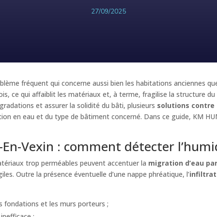
27/09/2025
blème fréquent qui concerne aussi bien les habitations anciennes que
ois, ce qui affaiblit les matériaux et, à terme, fragilise la structu
égradations et assurer la solidité du bâti, plusieurs
solutions contre 
ation en eau et du type de bâtiment concerné. Dans ce guide, KM HU
-En-Vexin : comment détecter l’humid
matériaux trop perméables peuvent accentuer la
migration d’eau par
giles. Outre la présence éventuelle d’une nappe phréatique, l’
infiltr
s fondations et les murs porteurs ;
nefficace ;