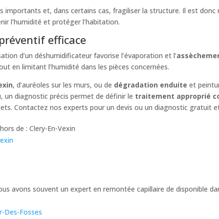
s importants et, dans certains cas, fragiliser la structure. Il est d
ir l’humidité et protéger l’habitation.
préventif efficace
ation d’un déshumidificateur favorise l’évaporation et l’
assècheme
r, tout en limitant l’humidité dans les pièces concernées.
exin
, d’auréoles sur les murs, ou de
dégradation enduite
et peintu
u
, un diagnostic précis permet de définir le
traitement approprié co
ets. Contactez nos experts pour un devis ou un diagnostic gratuit 
ors de : Clery-En-Vexin
Vexin
nous avons souvent un expert en remontée capillaire de disponible 
ur-Des-Fosses