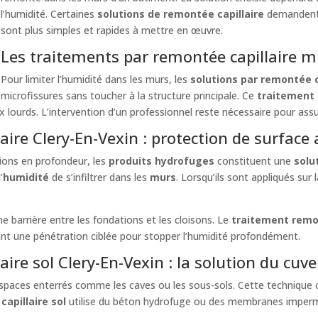
l’humidité. Certaines
solutions de remontée capillaire
demandent 
sont plus simples et rapides à mettre en œuvre.
Les traitements par remontée capillaire m
Pour limiter l’humidité dans les murs, les
solutions par remontée c
microfissures sans toucher à la structure principale. Ce
traitement 
ux lourds. L’intervention d’un professionnel reste nécessaire pour assu
aire Clery-En-Vexin : protection de surface
ions en profondeur, les
produits hydrofuges
constituent une
solu
’
humidité
de s’infiltrer dans les
murs
. Lorsqu’ils sont appliqués sur 
e barrière entre les fondations et les cloisons. Le
traitement remon
ant une pénétration ciblée pour stopper l’humidité profondément.
ire sol Clery-En-Vexin : la solution du cuv
spaces enterrés comme les caves ou les sous-sols. Cette technique 
apillaire sol
utilise du béton hydrofuge ou des membranes impermé