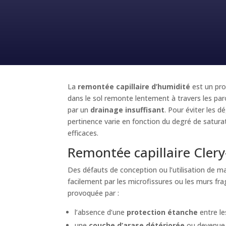
La
remontée capillaire d’humidité
est un pro
dans le sol remonte lentement à travers les par
par un
drainage insuffisant
. Pour éviter les d
pertinence varie en fonction du degré de satur
efficaces.
Remontée capillaire Clery
Des défauts de conception ou l’utilisation de 
facilement par les microfissures ou les murs fra
provoquée par :
l’absence d’une
protection étanche
entre le
une
couche d’arase détériorée
ou devenue i