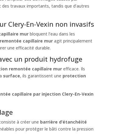
des travaux importants, tandis que d’autres
ur Clery-En-Vexin non invasifs
apillaire mur
bloquent l’eau dans les
remontée capillaire mur
agit principalement
rer une efficacité durable.
 avec un produit hydrofuge
tion remontée capillaire mur
efficace. Ils
la
surface
, ils garantissent une
protection
tée capillaire par injection Clery-En-Vexin
elage
consiste à créer une
barrière d’étanchéité
ables pour protéger le bâti contre la pression