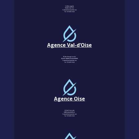
3, Allée magritte
78400 CHATOU
Contact@km-humidite.com
Tel :
01 30 76 13 26
Agence Val-d’Oise
18, Rue Georges Leroux
95240 CORMEILLES-EN-PARISIS
Contact@km-humidite.com
Tel :
01 30 76 13 26
Agence Oise
22, Rue Principale
60850 LALANDELLE
Contact@km-humidite.com
Tel :
01 30 76 13 26