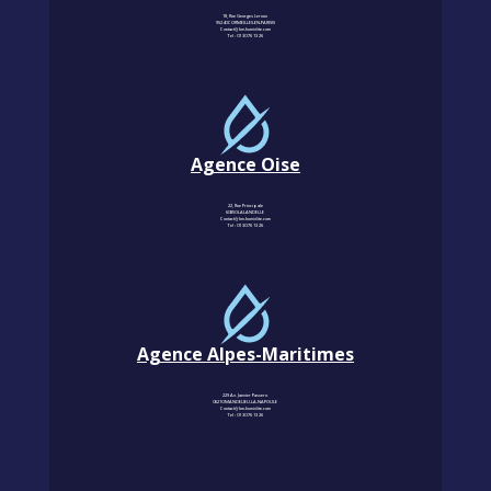
18, Rue Georges Leroux
95240 CORMEILLES-EN-PARISIS
Contact@km-humidite.com
Tel :
01 30 76 13 26
Agence Oise
22, Rue Principale
60850 LALANDELLE
Contact@km-humidite.com
Tel :
01 30 76 13 26
Agence Alpes-Maritimes
229 Av. Janvier Passero
06210 MANDELIEU-LA-NAPOULE
Contact@km-humidite.com
Tel :
01 30 76 13 26