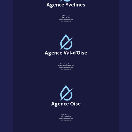
Agence Yvelines
3, Allée magritte
78400 CHATOU
Contact@km-humidite.com
Tel :
01 30 76 13 26
Agence Val-d’Oise
18, Rue Georges Leroux
95240 CORMEILLES-EN-PARISIS
Contact@km-humidite.com
Tel :
01 30 76 13 26
Agence Oise
22, Rue Principale
60850 LALANDELLE
Contact@km-humidite.com
Tel :
01 30 76 13 26