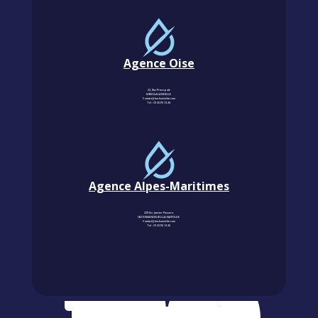
Agence Oise
22, Rue Principale
60850 LALANDELLE
Contact@km-humidite.com
Tel :
01 30 76 13 26
Agence Alpes-Maritimes
229 Av. Janvier Passero
06210 MANDELIEU-LA-NAPOULE
Contact@km-humidite.com
Tel :
01 30 76 13 26