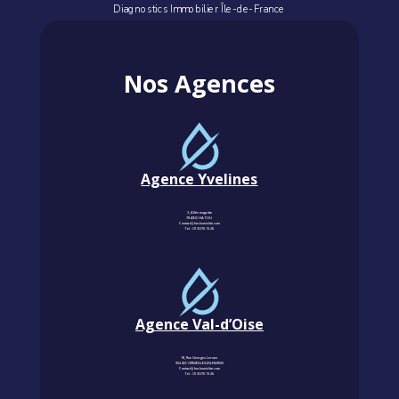
Diagnostics Immobilier Île-de-France
Nos Agences
Agence Yvelines
3, Allée magritte
78400 CHATOU
Contact@km-humidite.com
Tel :
01 30 76 13 26
Agence Val-d’Oise
18, Rue Georges Leroux
95240 CORMEILLES-EN-PARISIS
Contact@km-humidite.com
Tel :
01 30 76 13 26