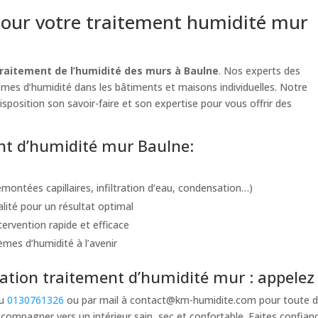
our votre traitement humidité mur
raitement de l’humidité des murs à Baulne
. Nos experts des
lèmes d’humidité dans les bâtiments et maisons individuelles. Notre
isposition son savoir-faire et son expertise pour vous offrir des
ent d’humidité mur Baulne:
montées capillaires, infiltration d’eau, condensation…)
alité pour un résultat optimal
ervention rapide et efficace
èmes d’humidité à l’avenir
tion traitement d’humidité mur : appelez 
au
0130761326
ou par mail à
contact@km-humidite.com
pour toute d
ccompagner vers un intérieur sain, sec et confortable. Faites confi