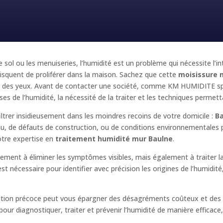
e sol ou les menuiseries, l’humidité est un problème qui nécessite l’i
squent de proliférer dans la maison. Sachez que cette
moisissure 
e et des yeux. Avant de contacter une société, comme KM HUMIDITE sp
es de l’humidité, la nécessité de la traiter et les techniques permetta
iltrer insidieusement dans les moindres recoins de votre domicile :
B
’eau, de défauts de construction, ou de conditions environnementales 
otre expertise en
traitement humidité mur Baulne
.
ulement à éliminer les symptômes visibles, mais également à traiter 
t nécessaire pour identifier avec précision les origines de l’humidit
ention précoce peut vous épargner des désagréments coûteux et des 
r diagnostiquer, traiter et prévenir l’humidité de manière efficace, e