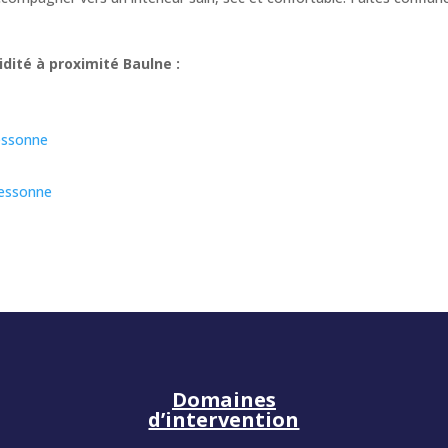
dité à proximité Baulne :
-essonne
-essonne
Domaines
d’intervention