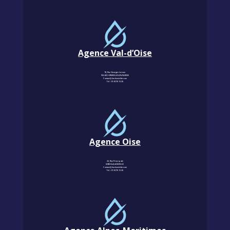
Agence Val-d’Oise
18, Rue Georges Leroux
95240 CORMEILLES-EN-PARISIS
Contact@km-humidite.com
Tel :
01 30 76 13 26
Agence Oise
22, Rue Principale
60850 LALANDELLE
Contact@km-humidite.com
Tel :
01 30 76 13 26