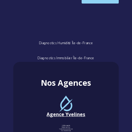
Diagnostics Humidité Île-de-France
Diagnostics Immobilier Île-de-France
Nos Agences
Agence Yvelines
3, Allée magritte
78400 CHATOU
Contact@km-humidite.com
Tel :
01 30 76 13 26