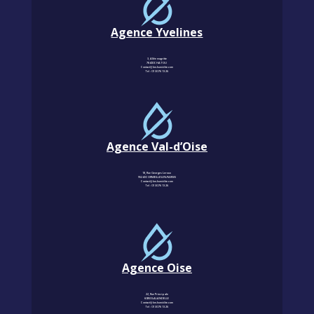
Agence Yvelines
3, Allée magritte
78400 CHATOU
Contact@km-humidite.com
Tel :
01 30 76 13 26
Agence Val-d’Oise
18, Rue Georges Leroux
95240 CORMEILLES-EN-PARISIS
Contact@km-humidite.com
Tel :
01 30 76 13 26
Agence Oise
22, Rue Principale
60850 LALANDELLE
Contact@km-humidite.com
Tel :
01 30 76 13 26