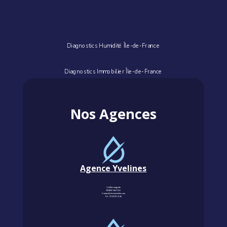
Diagnostics Humidité Île-de-France
Diagnostics Immobilier Île-de-France
Nos Agences
Agence Yvelines
3, Allée magritte
78400 CHATOU
Contact@km-humidite.com
Tel :
01 30 76 13 26