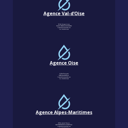
Agence Val-d’Oise
18, Rue Georges Leroux
95240 CORMEILLES-EN-PARISIS
Contact@km-humidite.com
Tel :
01 30 76 13 26
Agence Oise
22, Rue Principale
60850 LALANDELLE
Contact@km-humidite.com
Tel :
01 30 76 13 26
Agence Alpes-Maritimes
229 Av. Janvier Passero
06210 MANDELIEU-LA-NAPOULE
Contact@km-humidite.com