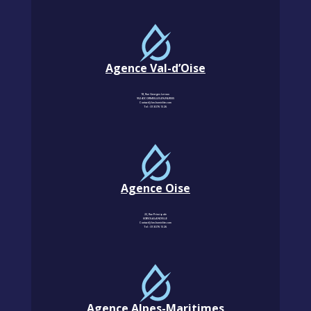
Agence Val-d’Oise
18, Rue Georges Leroux
95240 CORMEILLES-EN-PARISIS
Contact@km-humidite.com
Tel :
01 30 76 13 26
Agence Oise
22, Rue Principale
60850 LALANDELLE
Contact@km-humidite.com
Tel :
01 30 76 13 26
Agence Alpes-Maritimes