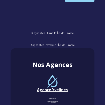
Diagnostics Humidité Île-de-France
Diagnostics Immobilier Île-de-France
Nos Agences
Agence Yvelines
3, Allée magritte
78400 CHATOU
Contact@km-humidite.com
Tel :
01 30 76 13 26