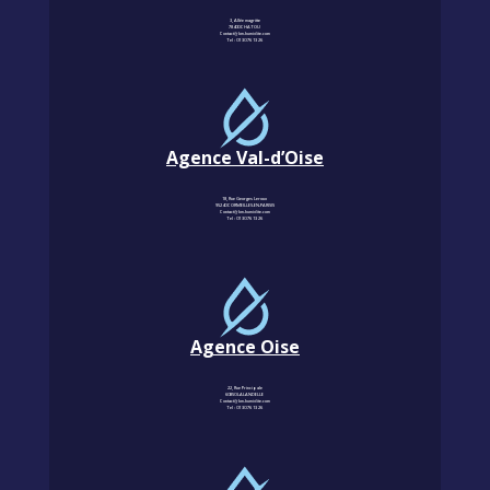
3, Allée magritte
78400 CHATOU
Contact@km-humidite.com
Tel :
01 30 76 13 26
Agence Val-d’Oise
18, Rue Georges Leroux
95240 CORMEILLES-EN-PARISIS
Contact@km-humidite.com
Tel :
01 30 76 13 26
Agence Oise
22, Rue Principale
60850 LALANDELLE
Contact@km-humidite.com
Tel :
01 30 76 13 26