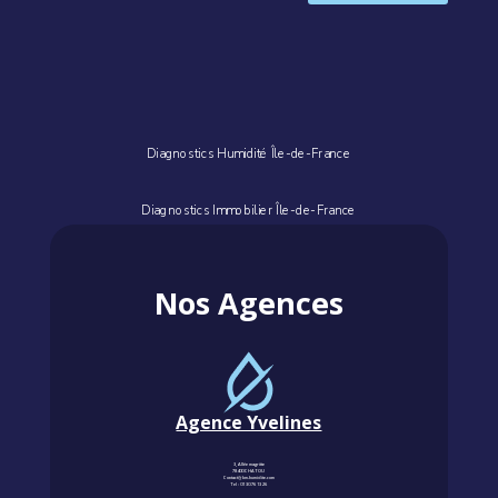
Diagnostics Humidité Île-de-France
Diagnostics Immobilier Île-de-France
Nos Agences
Agence Yvelines
3, Allée magritte
78400 CHATOU
Contact@km-humidite.com
Tel :
01 30 76 13 26