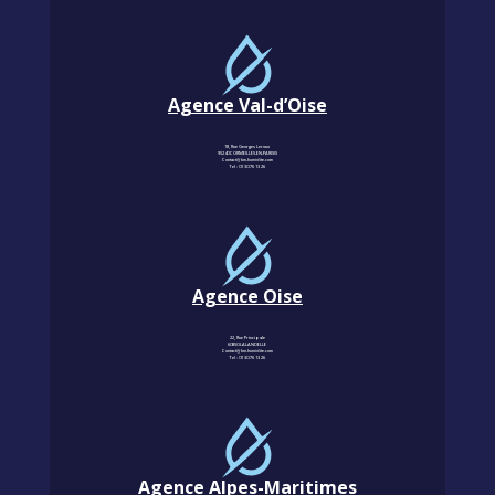
Agence Val-d’Oise
18, Rue Georges Leroux
95240 CORMEILLES-EN-PARISIS
Contact@km-humidite.com
Tel :
01 30 76 13 26
Agence Oise
22, Rue Principale
60850 LALANDELLE
Contact@km-humidite.com
Tel :
01 30 76 13 26
Agence Alpes-Maritimes