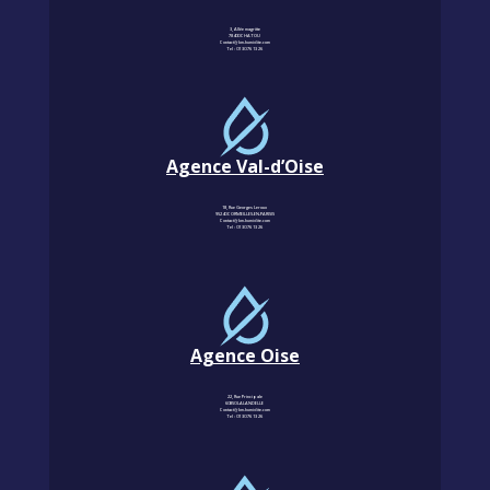
3, Allée magritte
78400 CHATOU
Contact@km-humidite.com
Tel :
01 30 76 13 26
Agence Val-d’Oise
18, Rue Georges Leroux
95240 CORMEILLES-EN-PARISIS
Contact@km-humidite.com
Tel :
01 30 76 13 26
Agence Oise
22, Rue Principale
60850 LALANDELLE
Contact@km-humidite.com
Tel :
01 30 76 13 26