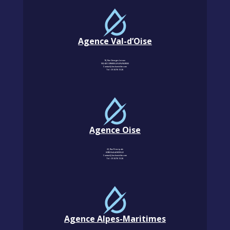
Agence Val-d’Oise
18, Rue Georges Leroux
95240 CORMEILLES-EN-PARISIS
Contact@km-humidite.com
Tel :
01 30 76 13 26
Agence Oise
22, Rue Principale
60850 LALANDELLE
Contact@km-humidite.com
Tel :
01 30 76 13 26
Agence Alpes-Maritimes