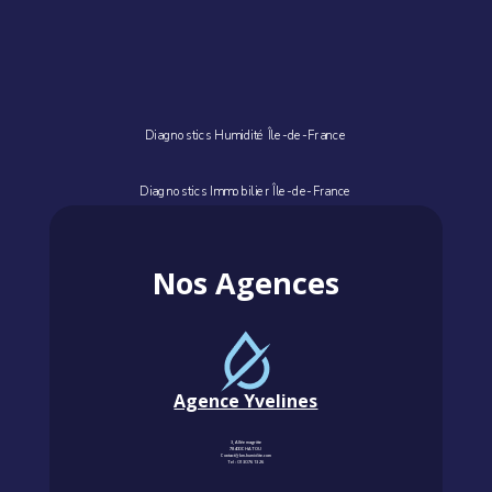
Diagnostics Humidité Île-de-France
Diagnostics Immobilier Île-de-France
Nos Agences
Agence Yvelines
3, Allée magritte
78400 CHATOU
Contact@km-humidite.com
Tel :
01 30 76 13 26