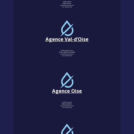
3, Allée magritte
78400 CHATOU
Contact@km-humidite.com
Tel :
01 30 76 13 26
Agence Val-d’Oise
18, Rue Georges Leroux
95240 CORMEILLES-EN-PARISIS
Contact@km-humidite.com
Tel :
01 30 76 13 26
Agence Oise
22, Rue Principale
60850 LALANDELLE
Contact@km-humidite.com
Tel :
01 30 76 13 26