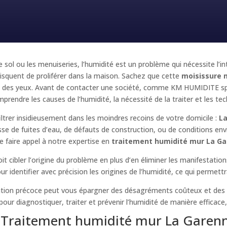
e sol ou les menuiseries, l’humidité est un problème qui nécessite l’i
squent de proliférer dans la maison. Sachez que cette
moisissure 
e et des yeux. Avant de contacter une société, comme KM HUMIDITE sp
omprendre les causes de l’humidité, la nécessité de la traiter et les te
iltrer insidieusement dans les moindres recoins de votre domicile :
L
isse de fuites d’eau, de défauts de construction, ou de conditions en
 faire appel à notre expertise en
traitement humidité mur La G
doit cibler l’origine du problème en plus d’en éliminer les manifestat
r identifier avec précision les origines de l’humidité, ce qui permet
ention précoce peut vous épargner des désagréments coûteux et des 
r diagnostiquer, traiter et prévenir l’humidité de manière efficace, e
Traitement humidité mur La Garenn