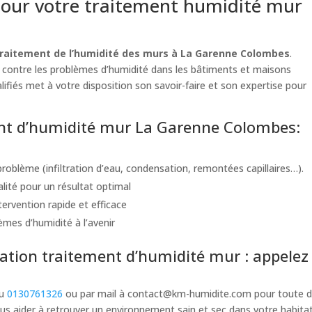
our votre traitement humidité mur
traitement de l’humidité des murs à La Garenne Colombes
.
t contre les problèmes d’humidité dans les bâtiments et maisons
lifiés met à votre disposition son savoir-faire et son expertise pour
ment d’humidité mur La Garenne Colombes:
problème (infiltration d’eau, condensation, remontées capillaires…).
alité pour un résultat optimal
ervention rapide et efficace
èmes d’humidité à l’avenir
tion traitement d’humidité mur : appelez
au
0130761326
ou par mail à
contact@km-humidite.com
pour toute d
s aider à retrouver un environnement sain et sec dans votre habita