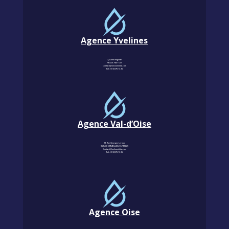
Agence Yvelines
3, Allée magritte
78400 CHATOU
Contact@km-humidite.com
Tel :
01 30 76 13 26
Agence Val-d’Oise
18, Rue Georges Leroux
95240 CORMEILLES-EN-PARISIS
Contact@km-humidite.com
Tel :
01 30 76 13 26
Agence Oise