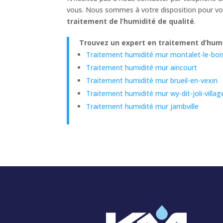
vous. Nous sommes à votre disposition pour vou
traitement de l’humidité de qualité
.
Trouvez un expert en traitement d’humid
Traitement humidité mur montalet-le-boi
Traitement humidité mur aincourt
Traitement humidité mur brueil-en-vexin
Traitement humidité mur wy-dit-joli-villag
Traitement humidité mur jambville