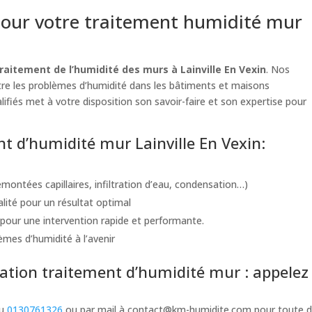
our votre traitement humidité mur
raitement de l’humidité des murs à Lainville En Vexin
. Nos
ntre les problèmes d’humidité dans les bâtiments et maisons
lifiés met à votre disposition son savoir-faire et son expertise pour
nt d’humidité mur Lainville En Vexin:
montées capillaires, infiltration d’eau, condensation…)
alité pour un résultat optimal
pour une intervention rapide et performante.
èmes d’humidité à l’avenir
tion traitement d’humidité mur : appelez 
au
0130761326
ou par mail à
contact@km-humidite.com
pour toute d