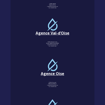
3, Allée magritte
78400 CHATOU
Contact@km-humidite.com
Tel :
01 30 76 13 26
Agence Val-d’Oise
18, Rue Georges Leroux
95240 CORMEILLES-EN-PARISIS
Contact@km-humidite.com
Tel :
01 30 76 13 26
Agence Oise
22, Rue Principale
60850 LALANDELLE
Contact@km-humidite.com
Tel :
01 30 76 13 26