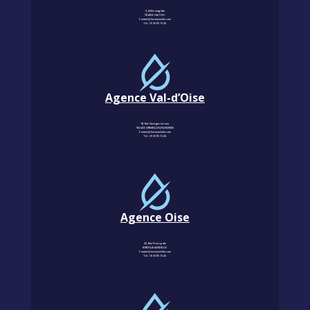
3, Allée magritte
78400 CHATOU
Contact@km-humidite.com
Tel :
01 30 76 13 26
Agence Val-d’Oise
18, Rue Georges Leroux
95240 CORMEILLES-EN-PARISIS
Contact@km-humidite.com
Tel :
01 30 76 13 26
Agence Oise
22, Rue Principale
60850 LALANDELLE
Contact@km-humidite.com
Tel :
01 30 76 13 26