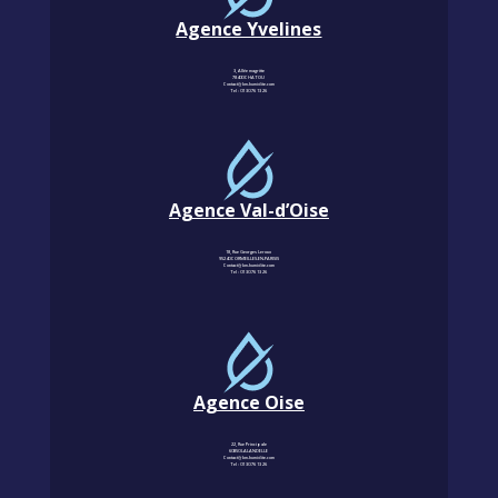
Agence Yvelines
3, Allée magritte
78400 CHATOU
Contact@km-humidite.com
Tel :
01 30 76 13 26
Agence Val-d’Oise
18, Rue Georges Leroux
95240 CORMEILLES-EN-PARISIS
Contact@km-humidite.com
Tel :
01 30 76 13 26
Agence Oise
22, Rue Principale
60850 LALANDELLE
Contact@km-humidite.com
Tel :
01 30 76 13 26